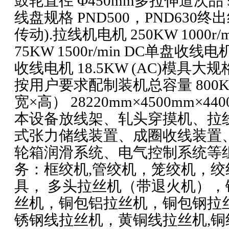
鼓轮直径 Φ450mm多拉伸道次品
线盘规格 PND500，PND630
传动).拉线机电机 250KW 1000r
75KW 1500r/min DC单盘收线电
收线电机 18.5KW (AC)模具大规
按用户要求配制装机总容量 800
宽×高） 28220mm×4500mm×
本设备放线架、轧头穿摸机、拉
式张力储线装置、成圈收线装置
轮箱润滑系统、电气控制系统等
务：框绞机,管绞机，笼绞机，绞
具， 多头拉丝机（带退火机）
丝机，铜包铝拉丝机，铜包钢拉
锈钢线拉丝机，黄铜线拉丝机,